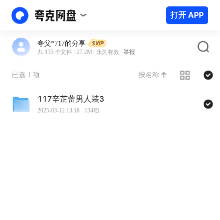
打开 APP
夸父*717的分享
共 135 个文件
27.2M
永久有效
举报
按名称
已选 1 项
117辛芷蕾男人装3
2025-03-12 13:18
134项