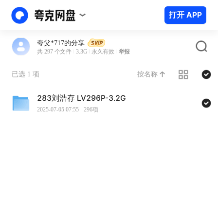
打开 APP
夸父*717的分享
共 297 个文件
3.3G
永久有效
举报
按名称
已选 1 项
283刘浩存 LV296P-3.2G
2025-07-05 07:55
296项