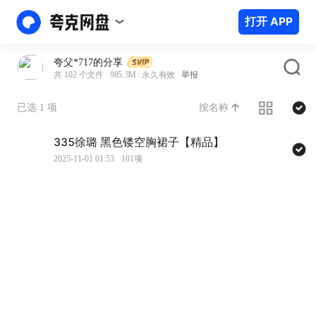
打开 APP
夸父*717的分享
共 102 个文件
985.3M
永久有效
举报
按名称
已选 1 项
335徐璐 黑色镂空胸裙子【精品】
2025-11-01 01:53
101项