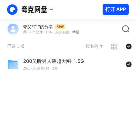
打开 APP
夸父*717的分享
共 37 个文件
1.5G
永久有效
举报
按名称
已选 1 项
200吴昕男人装超大图-1.5G
2025-03-20 08:11
2项