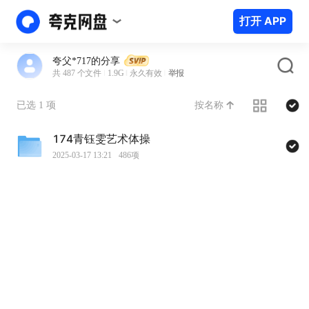
打开 APP
夸父*717的分享
共 487 个文件
1.9G
永久有效
举报
按名称
已选 1 项
174青钰雯艺术体操
2025-03-17 13:21
486项